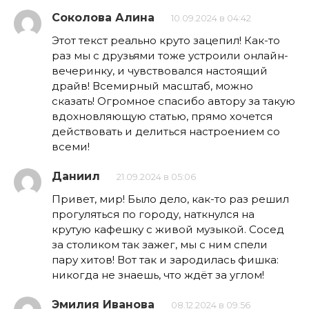
Соколова Алина
10.09.2024 в 04:42
Этот текст реально круто зацепил! Как-то
раз мы с друзьями тоже устроили онлайн-
вечеринку, и чувствовался настоящий
драйв! Всемирный масштаб, можно
сказать! Огромное спасибо автору за такую
вдохновляющую статью, прямо хочется
действовать и делиться настроением со
всеми!
Даниил
21.09.2024 в 05:06
Привет, мир! Было дело, как-то раз решил
прогуляться по городу, наткнулся на
крутую кафешку с живой музыкой. Сосед
за столиком так зажег, мы с ним спели
пару хитов! Вот так и зародилась фишка:
никогда не знаешь, что ждёт за углом!
Эмилия Иванова
08.12.2024 в 09:56