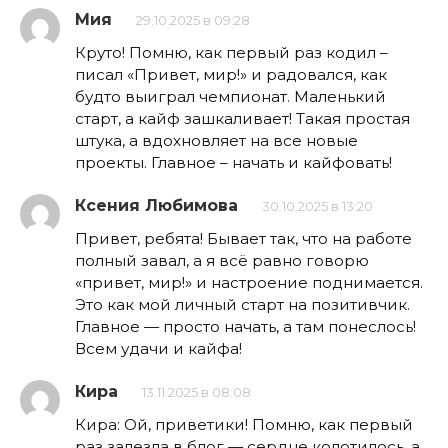
Мия
29.10.2025 в 09:28
Круто! Помню, как первый раз кодил –
писал «Привет, мир!» и радовался, как
будто выиграл чемпионат. Маленький
старт, а кайф зашкаливает! Такая простая
штука, а вдохновляет на все новые
проекты. Главное – начать и кайфовать!
Ксения Любимова
30.10.2025 в 13:20
Привет, ребята! Бывает так, что на работе
полный завал, а я всё равно говорю
«привет, мир!» и настроение поднимается.
Это как мой личный старт на позитивчик.
Главное — просто начать, а там понеслось!
Всем удачи и кайфа!
Кира
13.11.2025 в 08:08
Кира: Ой, приветики! Помню, как первый
раз залезла в блог — сердце колотилось, а