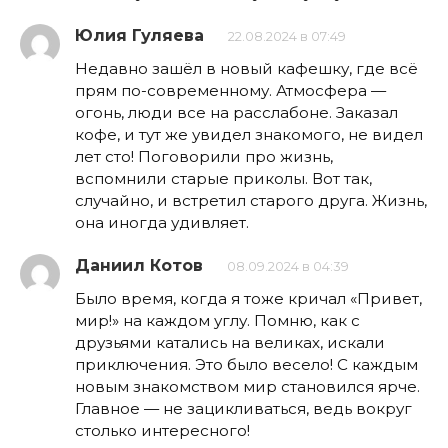
Юлия Гуляева
22.08.2024 в 07:49
Недавно зашёл в новый кафешку, где всё
прям по-современному. Атмосфера —
огонь, люди все на расслабоне. Заказал
кофе, и тут же увидел знакомого, не видел
лет сто! Поговорили про жизнь,
вспомнили старые приколы. Вот так,
случайно, и встретил старого друга. Жизнь,
она иногда удивляет.
Даниил Котов
08.09.2024 в 04:39
Было время, когда я тоже кричал «Привет,
мир!» на каждом углу. Помню, как с
друзьями катались на великах, искали
приключения. Это было весело! С каждым
новым знакомством мир становился ярче.
Главное — не зацикливаться, ведь вокруг
столько интересного!