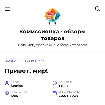
Перейти
к
содержанию
Комиссионка - обзоры
товаров
Новинки, сравнение, обзоры товаров
ГЛАВНАЯ
»
БЕЗ РУБРИКИ
Привет, мир!
АВТОР
НА ЧТЕНИЕ
komiss
1 мин
ПРОСМОТРОВ
ОПУБЛИКОВАНО
1.6к.
20.06.2024