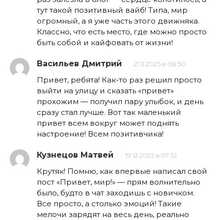
тут такой позитивный вайб! Типа, мир
огромный, а я уже часть этого движняка.
Классно, что есть место, где можно просто
быть собой и кайфовать от жизни!
Васильев Дмитрий
21.11.2025 в 08:50
Привет, ребята! Как-то раз решил просто
выйти на улицу и сказать «привет»
прохожим — получил пару улыбок, и день
сразу стал лучше. Вот так маленький
привет всем вокруг может поднять
настроение! Всем позитивчика!
Кузнецов Матвей
19.12.2025 в 07:52
Крутяк! Помню, как впервые написал свой
пост «Привет, мир!» — прям волнительно
было, будто в чат заходишь с новичком.
Все просто, а столько эмоций! Такие
мелочи зарядят на весь день, реально