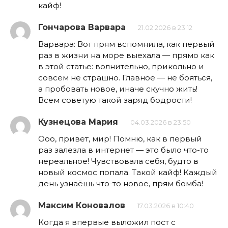
кайф!
Гончарова Варвара
21.02.2026 в 23:12
Варвара: Вот прям вспомнила, как первый
раз в жизни на море выехала — прямо как
в этой статье: волнительно, прикольно и
совсем не страшно. Главное — не бояться,
а пробовать новое, иначе скучно жить!
Всем советую такой заряд бодрости!
Кузнецова Мария
04.03.2026 в 23:50
Ооо, привет, мир! Помню, как в первый
раз залезла в интернет — это было что-то
нереальное! Чувствовала себя, будто в
новый космос попала. Такой кайф! Каждый
день узнаёшь что-то новое, прям бомба!
Максим Коновалов
17.03.2026 в 10:40
Когда я впервые выложил пост с