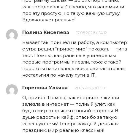
программу сделал — до сих пор помню,
как порадовался. Спасибо, что напомнили
про эту простую, но такую важную штуку!
Вдохновляет реально!
Полина Киселева
17.05.2026 в 14:12
Бывает так, пришёл на работу, а компьютер
с утра решил “привет мир” показать — типа
тест. Помню, как раньше в универе мы
первые программы писали, тоже с такой
простоты начиналось все, а сейчас это как
ностальгия по началу пути в IT.
Горелова Ульяна
21.05.2026 в 11:10
О, привет! Помню, как впервые в жизни
залезла в интернет — полный улёт, как
будто мир открылся с новой стороны. В
душе радость и кайф, спасибо за такую
классную тему! Теперь каждый день как
праздник, мир реально классный!