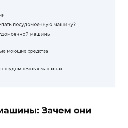
ии
окупать посудомоечную машину?
осудомоечной машины
нные моющие средства
о посудомоечных машинах
машины: Зачем они