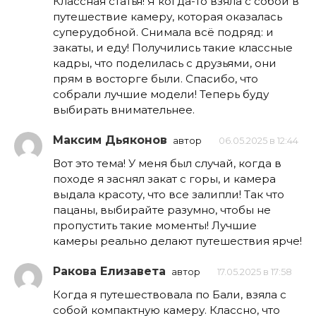
Классная статья! Я когда-то взяла с собой в
путешествие камеру, которая оказалась
суперудобной. Снимала всё подряд: и
закаты, и еду! Получились такие классные
кадры, что поделилась с друзьями, они
прям в восторге были. Спасибо, что
собрали лучшие модели! Теперь буду
выбирать внимательнее.
Максим Дьяконов
автор
06.05.2025 в 12:44
Вот это тема! У меня был случай, когда в
походе я заснял закат с горы, и камера
выдала красоту, что все залипли! Так что
пацаны, выбирайте разумно, чтобы не
пропустить такие моменты! Лучшие
камеры реально делают путешествия ярче!
Ракова Елизавета
автор
17.05.2025 в 17:58
Когда я путешествовала по Бали, взяла с
собой компактную камеру. Классно, что