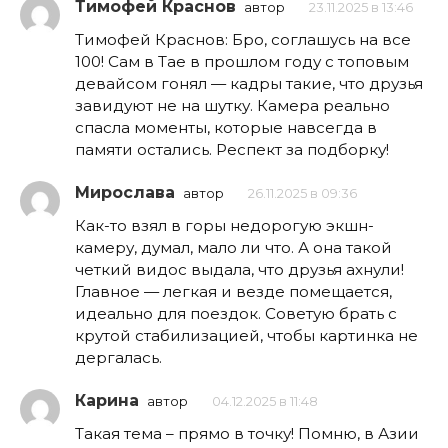
Тимофей Краснов
автор
23.11.2025 в 13:46
Тимофей Краснов: Бро, соглашусь на все
100! Сам в Тае в прошлом году с топовым
девайсом гонял — кадры такие, что друзья
завидуют не на шутку. Камера реально
спасла моменты, которые навсегда в
памяти остались. Респект за подборку!
Мирослава
автор
26.11.2025 в 09:36
Как-то взял в горы недорогую экшн-
камеру, думал, мало ли что. А она такой
четкий видос выдала, что друзья ахнули!
Главное — легкая и везде помещается,
идеально для поездок. Советую брать с
крутой стабилизацией, чтобы картинка не
дергалась.
Карина
автор
04.12.2025 в 11:48
Такая тема – прямо в точку! Помню, в Азии