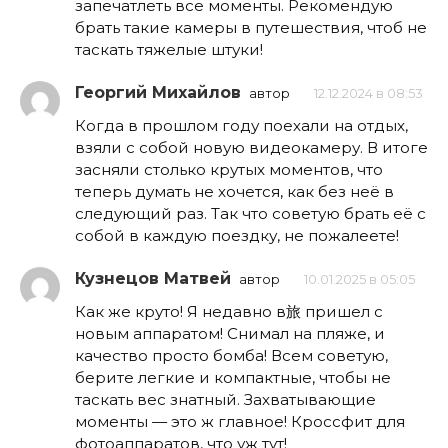
запечатлеть все моменты. Рекомендую
брать такие камеры в путешествия, чтоб не
таскать тяжелые штуки!
Георгий Михайлов
автор
12.12.2024 в 08:53
Когда в прошлом году поехали на отдых,
взяли с собой новую видеокамеру. В итоге
засняли столько крутых моментов, что
теперь думать не хочется, как без неё в
следующий раз. Так что советую брать её с
собой в каждую поездку, не пожалеете!
Кузнецов Матвей
автор
10.01.2025 в 05:05
Как же круто! Я недавно в旅 пришел с
новым аппаратом! Снимал на пляже, и
качество просто бомба! Всем советую,
берите легкие и компактные, чтобы не
таскать вес знатный. Захватывающие
моменты — это ж главное! Кроссфит для
фотоаппаратов, что уж тут!