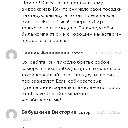
Привет! Классно, что подняли тему
видеокамер! Как-то снимала свои поездки
на старую камеру, а потом потеряла все
видосы. Жесть была! Теперь выбираю
только топовые модели. Главное, чтобы
была компактной и с хорошим качеством –
в дороге это решает.
Таисия Алексеева
автор
31.03.2025 в 19:52
Ох, ребята, как я люблю брать с собой
камеру в поездки! Однажды в горах сняла
такой красивый закат, что друзья до сих
пор завидуют. Если собираетесь в
путешествие, хорошая камера – это просто
must-have! Делайте моменты
незабываемыми!
Бабушкина Виктория
автор
20.04.2025 в
18:38