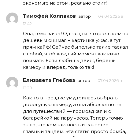
экономьте на этом, реально стоит!
Тимофей Колпаков
автор
04.04.2026 в
12:42
Опа, тема зачет! Однажды в горах с кем-то
дешевым снимал – картинка ужас, а тут
прям кайф! Сейчас бы только такие таскал
с собой, чтоб каждый момент как кино
поймать. Если любишь движ, берешь
камеру и вперед, только так!
Елизавета Глебова
автор
07.04.2026 в
12:28
Как-то в поездке умудрилась выбрать
дорогущую камеру, а она абсолютно не
для путешествий — громоздкая и с
батарейкой на пару часов. Теперь точно
знаю, что компактность и качество —
главный тандем. Эта статья просто бомба,