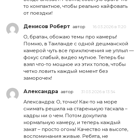
то компактное, чтобы реально кайфовать
от поездки!
Денисов Роберт
автор
16.03.2026 в 11:20
О, братан, обожаю темы про камеры!
Помню, в Таиланде с одной дешманской
камерой чуть все приключения не уплыл —
фокус слабый, видео мутное. Теперь бы
взял что-то мощное из этих топов, чтобы
четко ловить каждый момент без
заморочек!
Александра
автор
31.03.2026 в 13:54
Александра: О, точно! Как-то на море
снимать решила на старенькую таскала –
кадры ни о чем. Потом докупила
нормальную камеру, и теперь каждый
закат – просто огонь! Качество на высоте,
воспоминания живые. Ребята, не