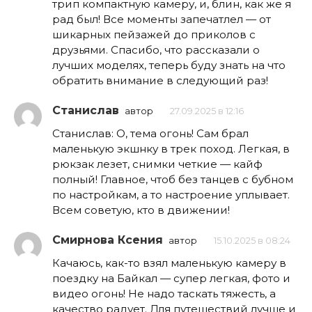
трип компактную камеру, и, блин, как же я
рад был! Все моменты запечатлел — от
шикарных пейзажей до приколов с
друзьями. Спасибо, что рассказали о
лучших моделях, теперь буду знать на что
обратить внимание в следующий раз!
Станислав
автор
27.09.2025 в 12:16
Станислав: О, тема огонь! Сам брал
маленькую экшнку в трек поход. Легкая, в
рюкзак лезет, снимки четкие — кайф
полный! Главное, чтоб без танцев с бубном
по настройкам, а то настроение уплывает.
Всем советую, кто в движении!
Смирнова Ксения
автор
15.10.2025 в 08:24
Качаюсь, как-то взял маленькую камеру в
поездку на Байкал — супер легкая, фото и
видео огонь! Не надо таскать тяжесть, а
качество радует. Для путешествий лучше и