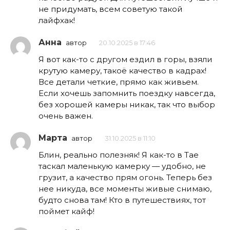
не придумать, всем советую такой
лайфхак!
Анна
автор
20.10.2025 в 17:46
Я вот как-то с другом ездил в горы, взяли
крутую камеру, такоё качество в кадрах!
Все детали четкие, прямо как живьем.
Если хочешь запомнить поездку навсегда,
без хорошей камеры никак, так что выбор
очень важен.
Марта
автор
31.10.2025 в 11:10
Блин, реально полезняк! Я как-то в Тае
таскал маленькую камерку — удобно, не
грузит, а качество прям огонь. Теперь без
нее никуда, все моменты живые снимаю,
будто снова там! Кто в путешествиях, тот
поймет кайф!