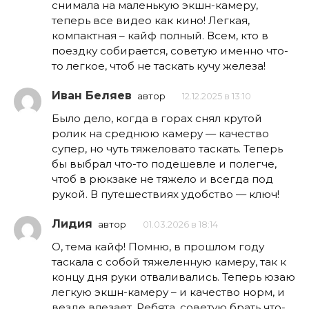
снимала на маленькую экшн-камеру,
теперь все видео как кино! Легкая,
компактная – кайф полный. Всем, кто в
поездку собирается, советую именно что-
то легкое, чтоб не таскать кучу железа!
Иван Беляев
автор
12.12.2025 в 13:10
Было дело, когда в горах снял крутой
ролик на среднюю камеру — качество
супер, но чуть тяжеловато таскать. Теперь
бы выбрал что-то подешевле и полегче,
чтоб в рюкзаке не тяжело и всегда под
рукой. В путешествиях удобство — ключ!
Лидия
автор
01.03.2026 в 18:14
О, тема кайф! Помню, в прошлом году
таскала с собой тяжеленную камеру, так к
концу дня руки отваливались. Теперь юзаю
легкую экшн-камеру – и качество норм, и
везде влезает. Ребята, советую брать что-