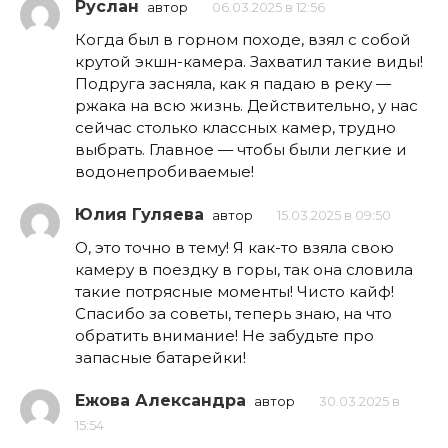
Руслан
автор
06.03.2025 в 12:56
Когда был в горном походе, взял с собой
крутой экшн-камера. Захватил такие виды!
Подруга засняла, как я падаю в реку —
ржака на всю жизнь. Действительно, у нас
сейчас столько классных камер, трудно
выбрать. Главное — чтобы были легкие и
водонепробиваемые!
Юлия Гуляева
автор
15.03.2025 в 09:50
О, это точно в тему! Я как-то взяла свою
камеру в поездку в горы, так она словила
такие потрясные моменты! Чисто кайф!
Спасибо за советы, теперь знаю, на что
обратить внимание! Не забудьте про
запасные батарейки!
Ежова Александра
автор
30.03.2025 в
15:54