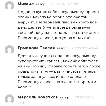
Михаил
автор
29.04.2025 в 17:00
Недавно купил себе посудомойку, просто
огонь! Сначала не верил, что она так
выручит, а теперь залипаю, как круто все
дело делает. У меня всегда была куча
грязной посуды, а теперь — раз, и чистота!
Рекомендую всем, кто устал от мытья!
Ермолова Таисия
автор
03.05.2025 в 14:40
Девчонки, купила недавно посудомойку,
суперритейл! Офигеть, как она облегчает
жизнь. Помню, стирала гору тарелок после
праздника, а тут — раз, и чистота! Теперь
только закинул все, и дело сделано.
Рекомендую, реально экономит время и
нервы!
Марсель Кочетков
автор
03.07.2025 в
10:58