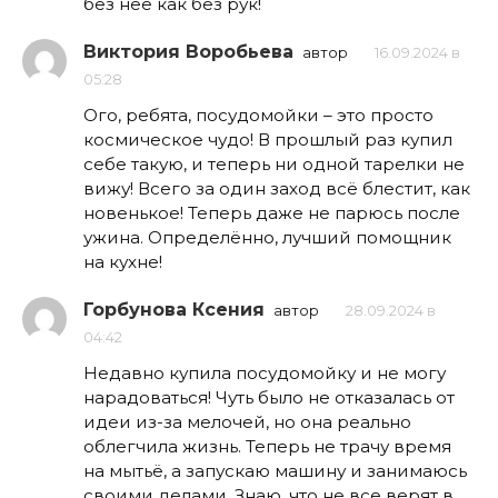
без неё как без рук!
Виктория Воробьева
автор
16.09.2024 в
05:28
Ого, ребята, посудомойки – это просто
космическое чудо! В прошлый раз купил
себе такую, и теперь ни одной тарелки не
вижу! Всего за один заход всё блестит, как
новенькое! Теперь даже не парюсь после
ужина. Определённо, лучший помощник
на кухне!
Горбунова Ксения
автор
28.09.2024 в
04:42
Недавно купила посудомойку и не могу
нарадоваться! Чуть было не отказалась от
идеи из-за мелочей, но она реально
облегчила жизнь. Теперь не трачу время
на мытьё, а запускаю машину и занимаюсь
своими делами. Знаю, что не все верят в