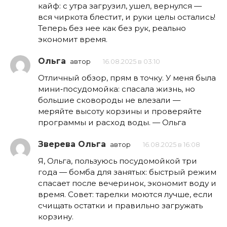
кайф: с утра загрузил, ушел, вернулся —
вся чиркота блестит, и руки целы остались!
Теперь без нее как без рук, реально
экономит время.
Ольга
автор
16.08.2025 в 03:10
Отличный обзор, прям в точку. У меня была
мини‑посудомойка: спасала жизнь, но
большие сковороды не влезали —
меряйте высоту корзины и проверяйте
программы и расход воды. — Ольга
Зверева Ольга
автор
16.08.2025 в 16:08
Я, Ольга, пользуюсь посудомойкой три
года — бомба для занятых: быстрый режим
спасает после вечеринок, экономит воду и
время. Совет: тарелки моются лучше, если
счищать остатки и правильно загружать
корзину.