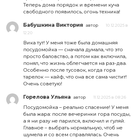
Теперь дома порядок и времени куча
свободного появилось, огонь техника!
Бабушкина Виктория
автор
10.12.2025 в
12:20
Вика тут! У меня тоже была домашняя
посудомойка — сначала думала, что это
просто баловство, а потом как включила,
понял, что жизнь облегчается на раз-два.
Особенно после тусовок, когда гора
тарелок — кайф, что она все сама чистит!
Очень советую!
Горелова Ульяна
автор
11.12.2025 в 08:26
Посудомойка – реально спасение! У меня
была жара: после вечеринки гора посуды,
а я ни разу не парился, включил и гуляй.
Главное – выбрать нормальную, чтоб не
шумела и со всем справлялась. Очень