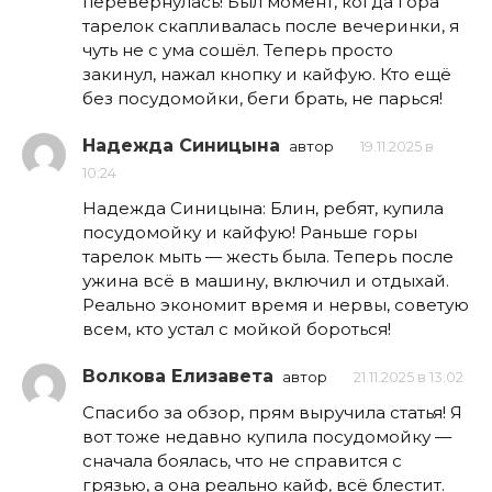
перевернулась! Был момент, когда гора
тарелок скапливалась после вечеринки, я
чуть не с ума сошёл. Теперь просто
закинул, нажал кнопку и кайфую. Кто ещё
без посудомойки, беги брать, не парься!
Надежда Синицына
автор
19.11.2025 в
10:24
Надежда Синицына: Блин, ребят, купила
посудомойку и кайфую! Раньше горы
тарелок мыть — жесть была. Теперь после
ужина всё в машину, включил и отдыхай.
Реально экономит время и нервы, советую
всем, кто устал с мойкой бороться!
Волкова Елизавета
автор
21.11.2025 в 13:02
Спасибо за обзор, прям выручила статья! Я
вот тоже недавно купила посудомойку —
сначала боялась, что не справится с
грязью, а она реально кайф, всё блестит.