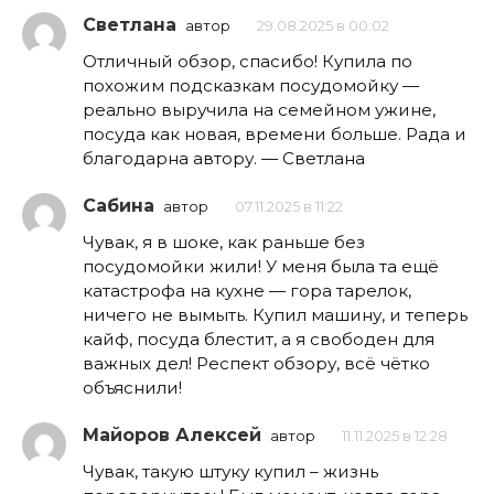
Светлана
автор
29.08.2025 в 00:02
Отличный обзор, спасибо! Купила по
похожим подсказкам посудомойку —
реально выручила на семейном ужине,
посуда как новая, времени больше. Рада и
благодарна автору. — Светлана
Сабина
автор
07.11.2025 в 11:22
Чувак, я в шоке, как раньше без
посудомойки жили! У меня была та ещё
катастрофа на кухне — гора тарелок,
ничего не вымыть. Купил машину, и теперь
кайф, посуда блестит, а я свободен для
важных дел! Респект обзору, всё чётко
объяснили!
Майоров Алексей
автор
11.11.2025 в 12:28
Чувак, такую штуку купил – жизнь