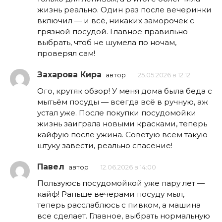
жизнь реально. Один раз после вечеринки
включил — и всё, никаких заморочек с
грязной посудой. Главное правильно
выбрать, чтоб не шумела по ночам,
проверял сам!
Захарова Кира
автор
25.05.2026 в 12:12
Ого, крутяк обзор! У меня дома была беда с
мытьём посуды — всегда всё в ручную, аж
устал уже. После покупки посудомойки
жизнь заиграла новыми красками, теперь
кайфую после ужина. Советую всем такую
штуку завести, реально спасение!
Павел
автор
12.06.2026 в 14:00
Пользуюсь посудомойкой уже пару лет —
кайф! Раньше вечерами посуду мыл,
теперь расслаблюсь с пивком, а машина
все сделает. Главное, выбрать нормальную