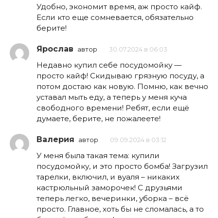
Удобно, экономит время, аж просто кайф.
Если кто еще сомневается, обязательно
берите!
Ярослав
автор
30.07.2024 в 06:03
Недавно купил себе посудомойку —
просто кайф! Скидываю грязную посуду, а
потом достаю как новую. Помню, как вечно
уставал мыть еду, а теперь у меня куча
свободного времени! Ребят, если ещё
думаете, берите, не пожалеете!
Валерия
автор
09.09.2024 в 03:12
У меня была такая тема: купили
посудомойку, и это просто бомба! Загрузил
тарелки, включил, и вуаля – никаких
кастрюльный заморочек! С друзьями
теперь легко, вечеринки, уборка – всё
просто. Главное, хоть бы не сломалась, а то