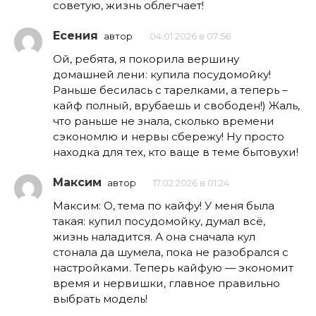
советую, жизнь облегчает!
Есения
автор
04.01.2026 в 07:56
Ой, ребята, я покорила вершину
домашней лени: купила посудомойку!
Раньше бесилась с тарелками, а теперь –
кайф полный, врубаешь и свободен!) Жаль,
что раньше не знала, сколько времени
сэкономлю и нервы сбережу! Ну просто
находка для тех, кто ваще в теме бытовухи!
Максим
автор
17.02.2026 в 01:24
Максим: О, тема по кайфу! У меня была
такая: купил посудомойку, думал всё,
жизнь наладится. А она сначала кул
стонала да шумела, пока не разобрался с
настройками. Теперь кайфую — экономит
время и нервишки, главное правильно
выбрать модель!