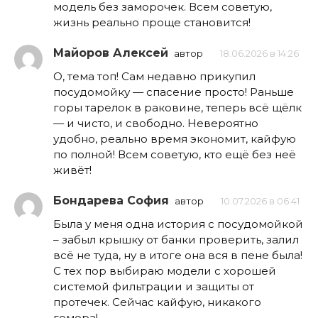
модель без заморочек. Всем советую,
жизнь реально проще становится!
Майоров Алексей
автор
18.06.2026 в 14:26
О, тема топ! Сам недавно прикупил
посудомойку — спасение просто! Раньше
горы тарелок в раковине, теперь всё щёлк
— и чисто, и свободно. Невероятно
удобно, реально время экономит, кайфую
по полной! Всем советую, кто ещё без неё
живёт!
Бондарева София
автор
10.07.2026 в 06:41
Была у меня одна история с посудомойкой
– забыл крышку от банки проверить, залил
всё не туда, ну в итоге она вся в пене была!
С тех пор выбираю модели с хорошей
системой фильтрации и защиты от
протечек. Сейчас кайфую, никакого
гемора!