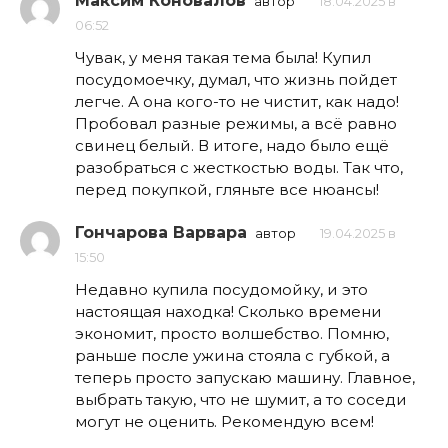
Максим Коновалов
автор
18.04.2025 в
06:52
Чувак, у меня такая тема была! Купил
посудомоечку, думал, что жизнь пойдет
легче. А она кого-то не чистит, как надо!
Пробовал разные режимы, а всё равно
свинец белый. В итоге, надо было ещё
разобраться с жесткостью воды. Так что,
перед покупкой, гляньте все нюансы!
Гончарова Варвара
автор
19.04.2025 в
15:50
Недавно купила посудомойку, и это
настоящая находка! Сколько времени
экономит, просто волшебство. Помню,
раньше после ужина стояла с губкой, а
теперь просто запускаю машину. Главное,
выбрать такую, что не шумит, а то соседи
могут не оценить. Рекомендую всем!