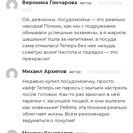
Вероника Гончарова
автор
25.02.2025 в
12:00
Ой, девчонки, посудомойка — это реально
находка! Помню, как мы с подружками
обмывали успешные экзамены, а я жарила
шашлыки! Ушла за напитками, а посуда
сама отмылась! Теперь без нее никуда,
советую всем! Чистота и порядок — это
прекрасно!
Михаил Архипов
автор
10.03.2025 в 12:56
Недавно купил посудомоечку, просто
кайф! Теперь не парюсь с мытьем кастрюль
после готовки. Как-то раз замочил в ней
тарелки с засохшей пищей, и они вылезли
как новенькие! Ребята, эта техника реально
облегчает жизнь. Всем рекомендую
задуматься о покупке!