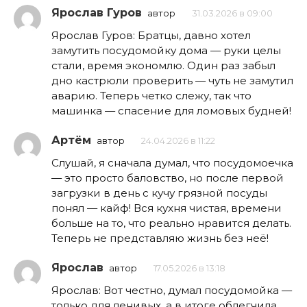
Ярослав Гуров
автор
31.03.2026 в 09:00
Ярослав Гуров: Братцы, давно хотел
замутить посудомойку дома — руки целы
стали, время экономлю. Один раз забыл
дно кастрюли проверить — чуть не замутил
аварию. Теперь четко слежу, так что
машинка — спасение для ломовых будней!
Артём
автор
24.04.2026 в 11:22
Слушай, я сначала думал, что посудомоечка
— это просто баловство, но после первой
загрузки в день с кучу грязной посуды
понял — кайф! Вся кухня чистая, времени
больше на то, что реально нравится делать.
Теперь не представляю жизнь без неё!
Ярослав
автор
17.05.2026 в 13:18
Ярослав: Вот честно, думал посудомойка —
только для ленивых, а в итоге облегчила