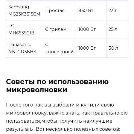
Samsung
1
Простая
850 Вт
23 л
MG23K3515CM
р
LG
1
С грилем
1000 Вт
25 л
MH6535GIB
р
Panasonic
С
2
1000 Вт
30 л
NN-GD38HS
конвекцией
р
Советы по использованию
микроволновки
После того как вы выбрали и купили свою
микроволновку, важно знать, как правильно ею
пользоваться, чтобы получить наилучшие
результаты. Вот несколько полезных советов: