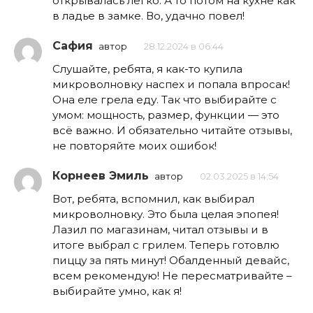
открывалась легко. А то потом на кухне как
в ладье в замке. Во, удачно повел!
Сафия
автор
28.12.2024 в 06:44
Слушайте, ребята, я как-то купила
микроволновку наспех и попала впросак!
Она еле грела еду. Так что выбирайте с
умом: мощность, размер, функции — это
всё важно. И обязательно читайте отзывы,
не повторяйте моих ошибок!
Корнеев Эмиль
автор
02.03.2025 в 14:54
Вот, ребята, вспомнил, как выбирал
микроволновку. Это была целая эпопея!
Лазил по магазинам, читал отзывы и в
итоге выбрал с грилем. Теперь готовлю
пиццу за пять минут! Обалденный девайс,
всем рекомендую! Не пересматривайте –
выбирайте умно, как я!