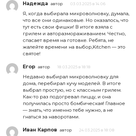
Надежда
автор
03.03.2025 в 14:06
Я, когда выбирала микроволновку, думала,
что все они одинаковые. Но оказалось, что
тут есть свои фишки! В итоге взяла с
грилем и авторазмораживанием. Честно,
спасает время на готовке. Ребята, не
жалейте времени на выбор,Kitchen — это
святое!
Егор
автор
18.03.2025 в 18:18
Недавно выбирал микроволновку для
дома, перебирал кучу моделей. В итоге
выбрал простую, но с классным грилем.
Как-то раз подогревал пиццу, и она
получилась просто бомбическая! Главное
— знать, что именно тебе нужно, а не
гнаться за наворотами.
Иван Карпов
автор
24.03.2025 в 18:08