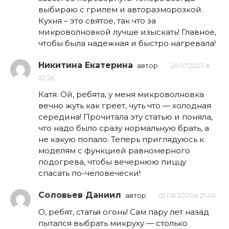
выбираю с грилем и авторазморозкой.
Кухня – это святое, так что за
микроволновкой лучше изыскать! Главное,
чтобы была надежная и быстро нагревала!
Никитина Екатерина
автор
26.07.2025 в
22:26
Катя: Ой, ребята, у меня микроволновка
вечно жуть как греет, чуть что — холодная
середина! Прочитала эту статью и поняла,
что надо было сразу нормальную брать, а
не какую попало. Теперь приглядуюсь к
моделям с функцией равномерного
подогрева, чтобы вечернюю пиццу
спасать по-человечески!
Соловьев Даниил
автор
01.08.2025 в 21:46
О, ребят, статья огонь! Сам пару лет назад
пытался выбрать микруху — столько