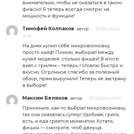
внимательно, чтобы не оказаться в таком
фиаско! Я теперь всегда смотрю на
мощность и функции!
Тимофей Колпаков
автор
23.09.2024 в
10:34
На днях купил себе микроволновку,
просто кайф! Помню, выбирал между
кучей моделей, столько фишек! В итоге
взял с грилем – теперь готовлю быстро и
вкусно. Огромное спасибо за полезный
обзор, прям выручили! Теперь не застряну
в выборе!
Максим Беляков
автор
22.12.2024 в 03:12
Прикиньте, как-то выбрал микроволновку,
так она оказалась супер! Удобная, гриль
есть, и еда греется моментом. Кстати,
фишка — смотрите, чтоб дверца