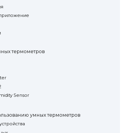
ия
 приложение
и
мных термометров
ter
2
midity Sensor
льзованию умных термометров
устройства
нных