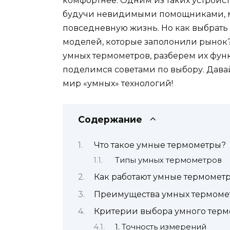
комфортнее. Одним из таких устройст
будучи невидимыми помощниками, мо
повседневную жизнь. Но как выбрат
моделей, которые заполонили рынок? 
умных термометров, разберем их функ
поделимся советами по выбору. Дава
мир «умных» технологий!
Содержание
Что такое умные термометры?
Типы умных термометров
Как работают умные термомет
Преимущества умных термоме
Критерии выбора умного терм
1. Точность измерений