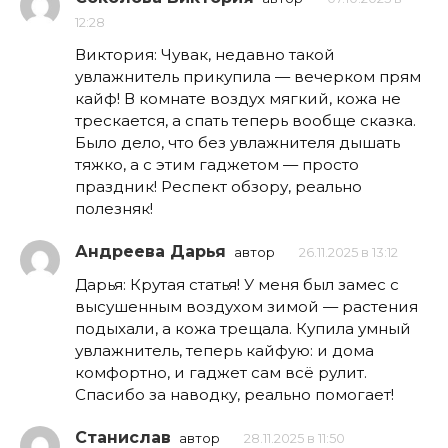
12:28
Виктория: Чувак, недавно такой
увлажнитель прикупила — вечерком прям
кайф! В комнате воздух мягкий, кожа не
трескается, а спать теперь вообще сказка.
Было дело, что без увлажнителя дышать
тяжко, а с этим гаджетом — просто
праздник! Респект обзору, реально
полезняк!
Андреева Дарья
автор
26.11.2025 в 13:12
Дарья: Крутая статья! У меня был замес с
высушенным воздухом зимой — растения
подыхали, а кожа трещала. Купила умный
увлажнитель, теперь кайфую: и дома
комфортно, и гаджет сам всё рулит.
Спасибо за наводку, реально помогает!
Станислав
автор
28.11.2025 в 11:50