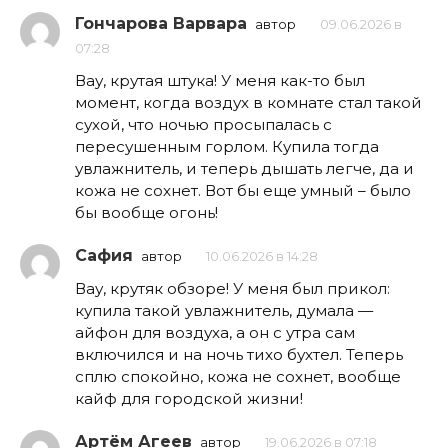
Гончарова Варвара
автор
09.06.2026 в
07:28
Вау, крутая штука! У меня как-то был
момент, когда воздух в комнате стал такой
сухой, что ночью просыпалась с
пересушенным горлом. Купила тогда
увлажнитель, и теперь дышать легче, да и
кожа не сохнет. Вот бы еще умный – было
бы вообще огонь!
Сафия
автор
10.06.2026 в 14:28
Вау, крутяк обзоре! У меня был прикол:
купила такой увлажнитель, думала —
айфон для воздуха, а он с утра сам
включился и на ночь тихо бухтел. Теперь
сплю спокойно, кожа не сохнет, вообще
кайф для городской жизни!
Артём Агеев
автор
19.06.2026 в 07:18