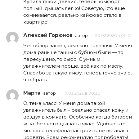
Купила такой девайс, теперь комфорт
полный, дышать легко! Советую, кто еще
сомневается, реально кайфово стало в
квартире!
Алексей Горюнов
автор
20.02.2026 в 00:12
Чёт обзор зашёл, реально полезняк! У меня
дома раньше танцы с бубном были — то
пересушено, то сыро. С умным
увлажнителем проще, всё как по маслу.
Спасибо за такую инфу, теперь точно знаю,
что брать!
Марта
автор
10.03.2026 в 00:36
О, тема класс! У меня дома такой
увлажнитель был – реально спасал кожу и
воздух в комнате. Особенно когда батареи
жгут, без него дышать тяжко. Удобно, что
можно с телефона настроить, не вставая с
кровати. Всем рекомендую попробовать!