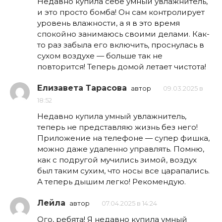
Недавно купила себе умный увлажнитель,
и это просто бомба! Он сам контролирует
уровень влажности, а я в это время
спокойно занимаюсь своими делами. Как-
то раз забыла его включить, проснулась в
сухом воздухе — больше так не
повторится! Теперь домой летает чистота!
Елизавета Тарасова
автор
09.03.2025 в
18:52
Недавно купила умный увлажнитель,
теперь не представляю жизнь без него!
Приложение на телефоне — супер фишка,
можно даже удаленно управлять. Помню,
как с подругой мучились зимой, воздух
был таким сухим, что носы все царапались.
А теперь дышим легко! Рекомендую.
Лейла
автор
07.04.2025 в 14:24
Ого, ребята! Я недавно купила умный