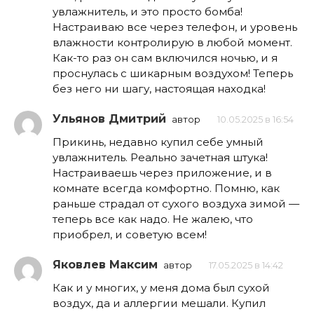
увлажнитель, и это просто бомба!
Настраиваю все через телефон, и уровень
влажности контролирую в любой момент.
Как-то раз он сам включился ночью, и я
проснулась с шикарным воздухом! Теперь
без него ни шагу, настоящая находка!
Ульянов Дмитрий
автор
10.05.2025 в 16:54
Прикинь, недавно купил себе умный
увлажнитель. Реально зачетная штука!
Настраиваешь через приложение, и в
комнате всегда комфортно. Помню, как
раньше страдал от сухого воздуха зимой —
теперь все как надо. Не жалею, что
приобрел, и советую всем!
Яковлев Максим
автор
17.05.2025 в 14:42
Как и у многих, у меня дома был сухой
воздух, да и аллергии мешали. Купил