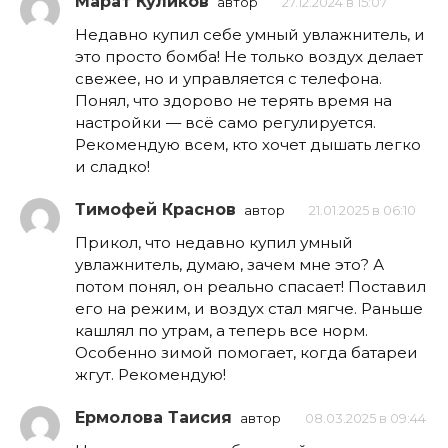
Марат Куликов
автор
27.12.2024 в 15:07
Недавно купил себе умный увлажнитель, и
это просто бомба! Не только воздух делает
свежее, но и управляется с телефона.
Понял, что здорово не терять время на
настройки — всё само регулируется.
Рекомендую всем, кто хочет дышать легко
и сладко!
Тимофей Краснов
автор
21.01.2025 в 06:10
Прикол, что недавно купил умный
увлажнитель, думаю, зачем мне это? А
потом понял, он реально спасает! Поставил
его на режим, и воздух стал мягче. Раньше
кашлял по утрам, а теперь все норм.
Особенно зимой помогает, когда батареи
жгут. Рекомендую!
Ермолова Таисия
автор
08.03.2025 в 09:44