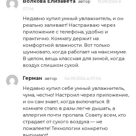
Волкова Елизавета
автор
15.08.2024 в
07:04
Недавно купил умный увлажнитель, и он
реально заливает! Настраиваю через
приложение с телефона, удобно и
практично. Комнату держит на
комфортной влажности. Вот только
шумновато, когда работает на максимуме.
В целом, вещь классная для зимой, когда
воздух слишком сухой.
Герман
автор
04.09.2024 в 07:04
Недавно купил себе умный увлажнитель,
чума, честно! Настроил через приложение,
и он сам знает, когда включаться. В
комнате стало в разы легче дышать, а
аллергия почти пропала. Совету всем, кто
страдает от сухого воздуха — не
пожалеете! Технологии конкретно
выручают!