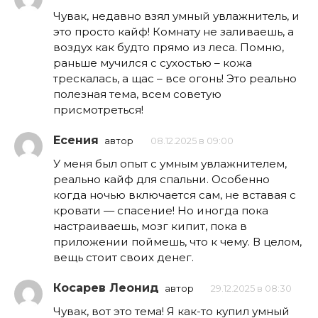
Чувак, недавно взял умный увлажнитель, и
это просто кайф! Комнату не заливаешь, а
воздух как будто прямо из леса. Помню,
раньше мучился с сухостью – кожа
трескалась, а щас – все огонь! Это реально
полезная тема, всем советую
присмотреться!
Есения
автор
08.12.2025 в 09:00
У меня был опыт с умным увлажнителем,
реально кайф для спальни. Особенно
когда ночью включается сам, не вставая с
кровати — спасение! Но иногда пока
настраиваешь, мозг кипит, пока в
приложении поймешь, что к чему. В целом,
вещь стоит своих денег.
Косарев Леонид
автор
29.12.2025 в 08:30
Чувак, вот это тема! Я как-то купил умный