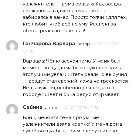
увлажнитель — дома сразу кайф, воздух
свежачок, а гаджет сам капает, не
забираясь в замес. Просто топчик для тех,
кто любит, чтоб всё по уму! Респект за
обзор, реально полезняк!
Гончарова Варвара
автор
31.01.2026 в
07:38
Варвара: Чёт классная тема! У меня был
момент, когда дома было сухо до жути, а
этот умный увлажнитель реально выручил
— воздух стал свежий, кожа не трескается.
Вещь нужная, особенно для тех, кто в
городе живёт и окна редко открывает.
Сабина
автор
04.02.2026 в 12:30
Блин, меня эта тема про умные
увлажнители взяла крепко! У меня дома
сухой воздух был, прям в носу щипало.