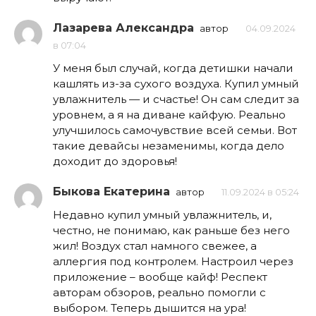
Лазарева Александра
автор
04.09.2024
в 07:04
У меня был случай, когда детишки начали
кашлять из-за сухого воздуха. Купил умный
увлажнитель — и счастье! Он сам следит за
уровнем, а я на диване кайфую. Реально
улучшилось самочувствие всей семьи. Вот
такие девайсы незаменимы, когда дело
доходит до здоровья!
Быкова Екатерина
автор
11.09.2024 в 05:24
Недавно купил умный увлажнитель, и,
честно, не понимаю, как раньше без него
жил! Воздух стал намного свежее, а
аллергия под контролем. Настроил через
приложение – вообще кайф! Респект
авторам обзоров, реально помогли с
выбором. Теперь дышится на ура!