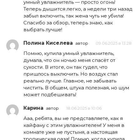
умный увлажнитель — просто огонь!
Теперь дышится легко, а недели три назад
забыл включить, так жена чуть не убила!
Спасибо за обзор, теперь знаю, как
выбрать лучше!
Полина Киселева
автор
09.06.2025 в 13:28
Помню, купила умный увлажнитель,
думала, что он ночью меня спасёт от
сухости. В итоге, он так гудел, что
пришлось выключить. Но воздух стал
реально лучше. Главное, не забывать
чистить. В общем, штука полезная, но шум
может подбешивать!
Карина
автор
18.06.2025 в 10:06
Ааа, ребята, вы не представляете, как я
кайфану с этим увлажнителем! У меня в
комнате уже не пустыня, а настоящая
тропическая оаза! Помню, когда купила