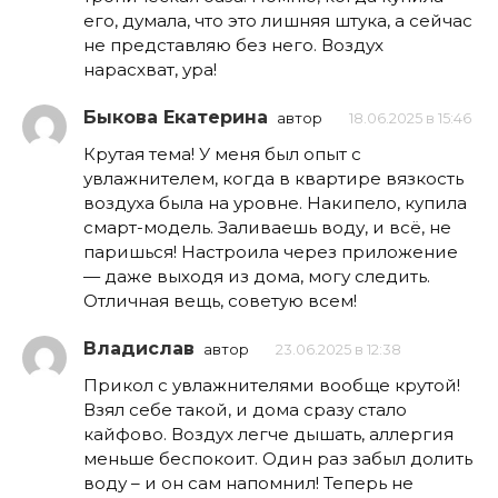
его, думала, что это лишняя штука, а сейчас
не представляю без него. Воздух
нарасхват, ура!
Быкова Екатерина
автор
18.06.2025 в 15:46
Крутая тема! У меня был опыт с
увлажнителем, когда в квартире вязкость
воздуха была на уровне. Накипело, купила
смарт-модель. Заливаешь воду, и всё, не
паришься! Настроила через приложение
— даже выходя из дома, могу следить.
Отличная вещь, советую всем!
Владислав
автор
23.06.2025 в 12:38
Прикол с увлажнителями вообще крутой!
Взял себе такой, и дома сразу стало
кайфово. Воздух легче дышать, аллергия
меньше беспокоит. Один раз забыл долить
воду – и он сам напомнил! Теперь не