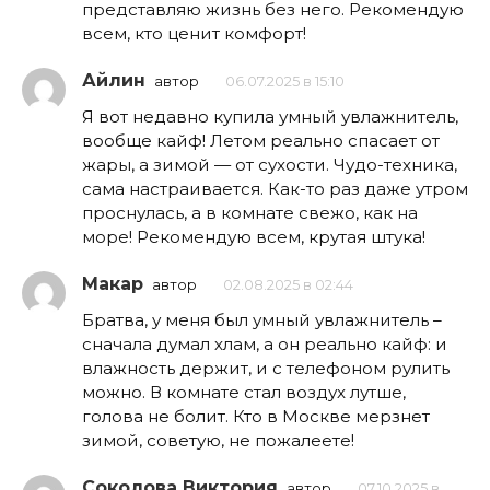
представляю жизнь без него. Рекомендую
всем, кто ценит комфорт!
Айлин
автор
06.07.2025 в 15:10
Я вот недавно купила умный увлажнитель,
вообще кайф! Летом реально спасает от
жары, а зимой — от сухости. Чудо-техника,
сама настраивается. Как-то раз даже утром
проснулась, а в комнате свежо, как на
море! Рекомендую всем, крутая штука!
Макар
автор
02.08.2025 в 02:44
Братва, у меня был умный увлажнитель –
сначала думал хлам, а он реально кайф: и
влажность держит, и с телефоном рулить
можно. В комнате стал воздух лутше,
голова не болит. Кто в Москве мерзнет
зимой, советую, не пожалеете!
Соколова Виктория
автор
07.10.2025 в