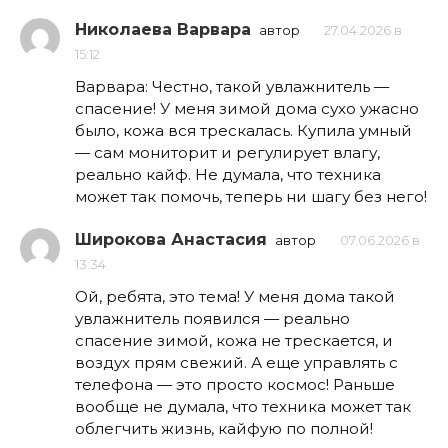
Николаева Варвара
автор
27.04.2026 в
15:12
Варвара: Честно, такой увлажнитель —
спасение! У меня зимой дома сухо ужасно
было, кожа вся трескалась. Купила умный
— сам мониторит и регулирует влагу,
реально кайф. Не думала, что техника
может так помочь, теперь ни шагу без него!
Широкова Анастасия
автор
07.06.2026 в
13:34
Ой, ребята, это тема! У меня дома такой
увлажнитель появился — реально
спасение зимой, кожа не трескается, и
воздух прям свежий. А еще управлять с
телефона — это просто космос! Раньше
вообще не думала, что техника может так
облегчить жизнь, кайфую по полной!