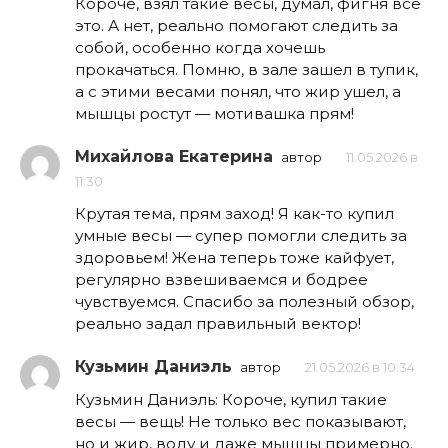
Короче, взял такие весы, думал, фигня всё
это. А нет, реально помогают следить за
собой, особенно когда хочешь
прокачаться. Помню, в зале зашел в тупик,
а с этими весами понял, что жир ушел, а
мышцы ростут — мотивашка прям!
Михайлова Екатерина
автор
11.05.2026 в
11:30
Крутая тема, прям заход! Я как-то купил
умные весы — супер помогли следить за
здоровьем! Жена теперь тоже кайфует,
регулярно взвешиваемся и бодрее
чувствуемся. Спасибо за полезный обзор,
реально задал правильный вектор!
Кузьмин Даниэль
автор
21.05.2026 в 10:34
Кузьмин Даниэль: Короче, купил такие
весы — вещь! Не только вес показывают,
но и жир, воду и даже мышцы примерно.