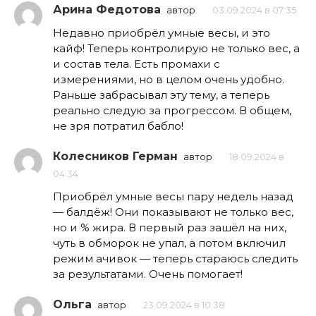
Арина Федотова
автор
03.09.2024 в 07:35
Недавно приобрёл умные весы, и это
кайф! Теперь контролирую не только вес, а
и состав тела. Есть промахи с
измерениями, но в целом очень удобно.
Раньше забрасывал эту тему, а теперь
реально следую за прогрессом. В общем,
не зря потратил бабло!
Колесников Герман
автор
18.09.2024 в
04:34
Приобрёл умные весы пару недель назад
— балдёж! Они показывают не только вес,
но и % жира. В первый раз зашёл на них,
чуть в обморок не упал, а потом включил
режим ачивок — теперь стараюсь следить
за результатами. Очень помогает!
Ольга
автор
23.09.2024 в 10:38