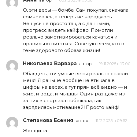
автор
05.11.2025 в 09:58
О, эти весы — бомба! Сам покупал, сначала
сомневался, а теперь не нарадуюсь.
Вешусь не просто так, а с данными,
прогресс видеть кайфово. Помогли
реально замотивироваться качаться и
правильно питаться. Советую всем, кто в
теме здорового образа жизни!
Николаева Варвара
автор
19.11.2025 в 13:00
Обалдеть, эти умные весы реально спасли
меня! Я раньше вообще не втыкала в
цифры на весах, а тут прям всё видно — и
жир, и вода, и мышцы. Один раз даже из-
за них в спортзал побежала, так
зарядилась мотивацией! Просто кайф!
Степанова Есения
автор
11.12.2025 в 09:52
Женщина