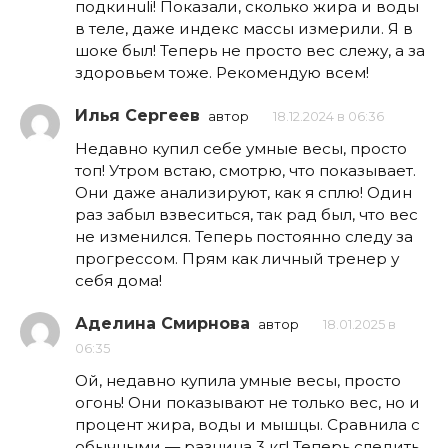
подкинuli! Показали, сколько жира и воды
в теле, даже индекс массы измерили. Я в
шоке был! Теперь не просто вес слежу, а за
здоровьем тоже. Рекомендую всем!
Илья Сергеев
автор
18.12.2024 в 06:36
Недавно купил себе умные весы, просто
топ! Утром встаю, смотрю, что показывает.
Они даже анализируют, как я сплю! Один
раз забыл взвеситься, так рад был, что вес
не изменился. Теперь постоянно следу за
прогрессом. Прям как личный тренер у
себя дома!
Аделина Смирнова
автор
18.01.2025 в
06:35
Ой, недавно купила умные весы, просто
огонь! Они показывают не только вес, но и
процент жира, воды и мышцы. Сравнила с
обычными — разница 3 кг! Теперь следить