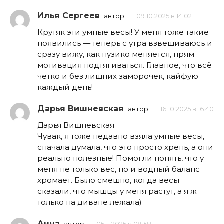
Илья Сергеев
автор
09.10.2025 в 14:02
Крутяк эти умные весы! У меня тоже такие
появились — теперь с утра взвешиваюсь и
сразу вижу, как пузико меняется, прям
мотивация подтягиваться. Главное, что всё
четко и без лишних заморочек, кайфую
каждый день!
Дарья Вишневская
автор
16.10.2025 в 16:40
Дарья Вишневская
Чувак, я тоже недавно взяла умные весы,
сначала думала, что это просто хрень, а они
реально полезные! Помогли понять, что у
меня не только вес, но и водный баланс
хромает. Было смешно, когда весы
сказали, что мышцы у меня растут, а я ж
только на диване лежала)
Анна