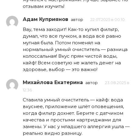
отзывам изучить!
Адам Куприянов
автор
22.07.2025 в 00:10
Вау, тема заходит! Как-то купил фильтр,
думал, что все пучком, а вода всё равно
мутная была. Потом поменял на
нормальный умный очиститель — разница
колоссальная! Вкус прям чистой воды,
кайф! Всем советую не жалеть денег на
здоровье, выбор — это важно!
Михайлова Екатерина
автор
23.08.2025 в
12:36
Ставила умный очиститель — кайф: вода
вкуснее, приложение шлёт оповещения,
когда фильтр дохнет. Берите с датчиком
качества и простыми картриджами для
замены. У нас у младшего аллергия ушла —
реально видно разницу.