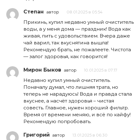
Степан
автор
08.01.2025 в 05:54
Прикинь, купил недавно умный очиститель
воды, а у меня дома — праздник! Вода как
живая, пить с удовольствием. Вчера даже
чай варил, так вкуснятина вышла!
Рекомендую брать, не пожалеете. Чистота
— залог здоровья, как говорится!
Мирон Быков
автор
10.01.2025 в 07:17
Недавно купил умный очиститель.
Поначалу думал, что лишняя трата, но
теперь не нарадуюсь! Вода и правда стала
вкуснее, а насчёт здоровья – чистая
совесть. Главное, нужен хороший фильтр.
Время от времени меняю, и всё по кайфу!
Рекомендую попробовать.
Григорий
автор
13.01.2025 в 06:30