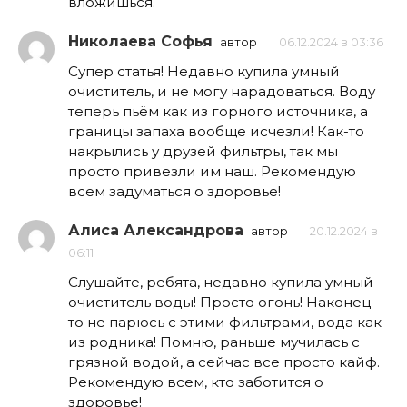
вложишься.
Николаева Софья
автор
06.12.2024 в 03:36
Супер статья! Недавно купила умный
очиститель, и не могу нарадоваться. Воду
теперь пьём как из горного источника, а
границы запаха вообще исчезли! Как-то
накрылись у друзей фильтры, так мы
просто привезли им наш. Рекомендую
всем задуматься о здоровье!
Алиса Александрова
автор
20.12.2024 в
06:11
Слушайте, ребята, недавно купила умный
очиститель воды! Просто огонь! Наконец-
то не парюсь с этими фильтрами, вода как
из родника! Помню, раньше мучилась с
грязной водой, а сейчас все просто кайф.
Рекомендую всем, кто заботится о
здоровье!