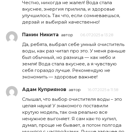
Честно, никогда не жалел! Вода стала
вкуснее, энергия прилила, и здоровье
улучшилось. Так что, если сомневаешься,
дерзай и выбирай качественно!
Панин Никита
автор
06.07.2025 в 13:28
Да, ребята, выбрал себе умный очиститель
воды, как раз читал про это. У меня раньше
был обычный, но разница — как небо и
земля! Вода стала вкуснее, а я чувствую
себя гораздо лучше. Рекомендую не
экономить — здоровье важнее!
Адам Куприянов
автор
16.07.2025 в 11:58
Слышал, что выбор очистителя воды – это
целая наука! У знакомого поставили
крутую модель, так она реально все
ненужное выгоняет. Я сам как-то купил,
думал, проще не бывает, а потом полгода
мучился с настройками. Лучше заранее по