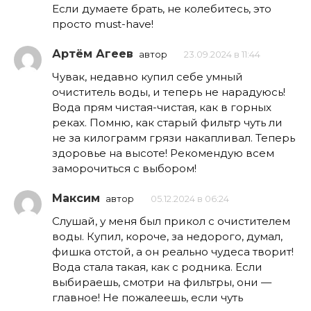
Если думаете брать, не колебитесь, это
просто must-have!
Артём Агеев
автор
23.09.2024 в 11:44
Чувак, недавно купил себе умный
очиститель воды, и теперь не нарадуюсь!
Вода прям чистая-чистая, как в горных
реках. Помню, как старый фильтр чуть ли
не за килограмм грязи накапливал. Теперь
здоровье на высоте! Рекомендую всем
заморочиться с выбором!
Максим
автор
05.12.2024 в 06:24
Слушай, у меня был прикол с очистителем
воды. Купил, короче, за недорого, думал,
фишка отстой, а он реально чудеса творит!
Вода стала такая, как с родника. Если
выбираешь, смотри на фильтры, они —
главное! Не пожалеешь, если чуть