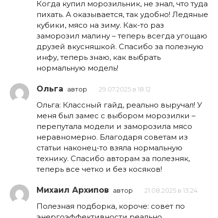
Когда купил морозильник, не знал, что туда
пихать. А оказывается, так удобно! Ледяные
кубики, мясо на зиму. Как-то раз
заморозил малину – теперь всегда угощаю
друзей вкусняшкой. Спасибо за полезную
инфу, теперь знаю, как выбрать
нормальную модель!
Ольга
автор
29.07.2025 в 18:12
Ольга: Классный гайд, реально выручал! У
меня был замес с выбором морозилки –
перепутала модели и заморозила мясо
неравномерно. Благодаря советам из
статьи наконец-то взяла нормальную
технику. Спасибо авторам за полезняк,
теперь все четко и без косяков!
Михаил Архипов
автор
21.08.2025 в 13:24
Полезная подборка, короче: совет по
энергоэффективности реально