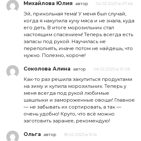
Михайлова Юлия
автор
04.02.2025 в 07:46
Эй, прикольная тема! У меня был случай,
когда я накупила кучу мяса и не знала, куда
его деть. В итоге морозильник стал
настоящим спасением! Теперь всегда есть
запасы под рукой. Научилась не
переполнять, иначе потом не найдешь, что
нужно. Полезно, короче!
Соколова Алина
автор
06.02.2025 в 10:06
Как-то раз решила закупиться продуктами
на зиму и купила морозильник. Теперь у
меня всегда под рукой любимые
шашлыки и замороженные овощи! Главное
— не забывать их сортировать, а так —
очень удобно! Круто, что всё можно
заготовить заранее, рекомендую!
Ольга
автор
18.02.2025 в 15:14