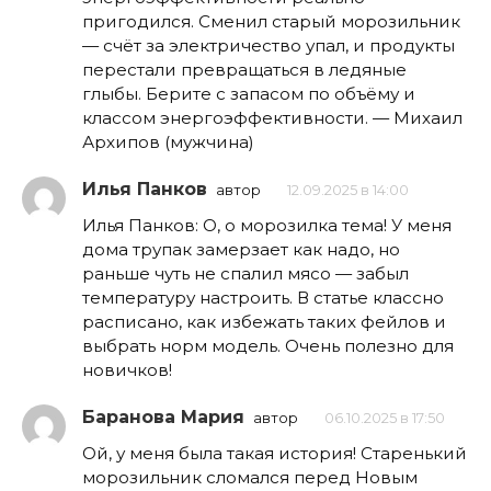
пригодился. Сменил старый морозильник
— счёт за электричество упал, и продукты
перестали превращаться в ледяные
глыбы. Берите с запасом по объёму и
классом энергоэффективности. — Михаил
Архипов (мужчина)
Илья Панков
автор
12.09.2025 в 14:00
Илья Панков: О, о морозилка тема! У меня
дома трупак замерзает как надо, но
раньше чуть не спалил мясо — забыл
температуру настроить. В статье классно
расписано, как избежать таких фейлов и
выбрать норм модель. Очень полезно для
новичков!
Баранова Мария
автор
06.10.2025 в 17:50
Ой, у меня была такая история! Старенький
морозильник сломался перед Новым