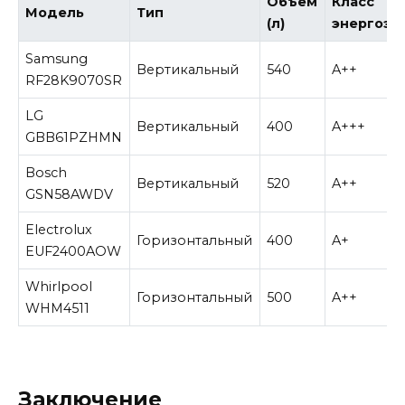
Объем
Класс
Модель
Тип
(л)
энергоэф
Samsung
Вертикальный
540
A++
RF28K9070SR
LG
Вертикальный
400
A+++
GBB61PZHMN
Bosch
Вертикальный
520
A++
GSN58AWDV
Electrolux
Горизонтальный
400
A+
EUF2400AOW
Whirlpool
Горизонтальный
500
A++
WHM4511
Заключение