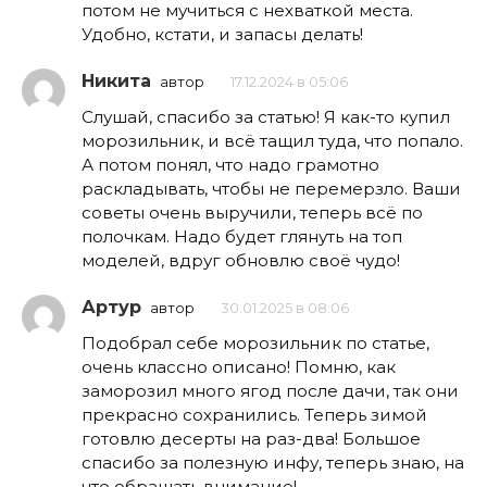
потом не мучиться с нехваткой места.
Удобно, кстати, и запасы делать!
Никита
автор
17.12.2024 в 05:06
Слушай, спасибо за статью! Я как-то купил
морозильник, и всё тащил туда, что попало.
А потом понял, что надо грамотно
раскладывать, чтобы не перемерзло. Ваши
советы очень выручили, теперь всё по
полочкам. Надо будет глянуть на топ
моделей, вдруг обновлю своё чудо!
Артур
автор
30.01.2025 в 08:06
Подобрал себе морозильник по статье,
очень классно описано! Помню, как
заморозил много ягод после дачи, так они
прекрасно сохранились. Теперь зимой
готовлю десерты на раз-два! Большое
спасибо за полезную инфу, теперь знаю, на
что обращать внимание!