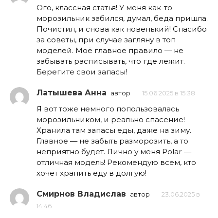
Ого, классная статья! У меня как-то
морозильник забился, думал, беда пришла.
Почистил, и снова как новенький! Спасибо
за советы, при случае загляну в топ
моделей. Моё главное правило — не
забывать расписывать, что где лежит.
Берегите свои запасы!
Латышева Анна
автор
15.06.2025 в 15:38
Я вот тоже немного попользовалась
морозильником, и реально спасение!
Хранила там запасы еды, даже на зиму.
Главное — не забыть разморозить, а то
неприятно будет. Лично у меня Polar —
отличная модель! Рекомендую всем, кто
хочет хранить еду в долгую!
Смирнов Владислав
автор
23.06.2025 в
14:46