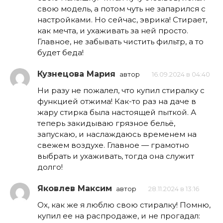
свою модель, а потом чуть не запарился с
настройками. Но сейчас, эврика! Стирает,
как мечта, и ухаживать за ней просто.
Главное, не забывать чистить фильтр, а то
будет беда!
Кузнецова Мария
автор
16.09.2024 в 04:40
Ни разу не пожалел, что купил стиралку с
функцией отжима! Как-то раз на даче в
жару стирка была настоящей пыткой. А
теперь закидываю грязное бельё,
запускаю, и наслаждаюсь временем на
свежем воздухе. Главное — грамотно
выбрать и ухаживать, тогда она служит
долго!
Яковлев Максим
автор
28.11.2024 в 13:16
Ох, как же я люблю свою стиралку! Помню,
купил ее на распродаже, и не прогадал: