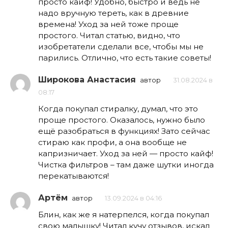
просто кайф! Удобно, быстро и ведь не
надо вручную тереть, как в древние
времена! Уход за ней тоже проще
простого. Читал статью, видно, что
изобретатели сделали все, чтобы мы не
парились. Отлично, что есть такие советы!
Широкова Анастасия
автор
31.08.2024 в
08:17
Когда покупал стиралку, думал, что это
проще простого. Оказалось, нужно было
ещё разобраться в функциях! Зато сейчас
стираю как профи, а она вообще не
капризничает. Уход за ней — просто кайф!
Чистка фильтров – там даже шутки иногда
перекатываются!
Артём
автор
13.09.2024 в 04:16
Блин, как же я натерпелся, когда покупал
свою малышку! Читал кучу отзывов, искал