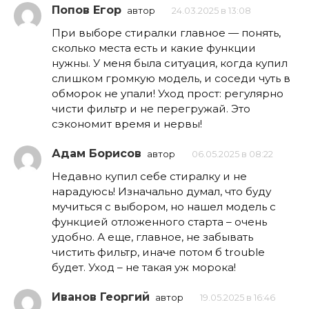
Попов Егор
автор
24.03.2025 в 13:08
При выборе стиралки главное — понять,
сколько места есть и какие функции
нужны. У меня была ситуация, когда купил
слишком громкую модель, и соседи чуть в
обморок не упали! Уход прост: регулярно
чисти фильтр и не перегружай. Это
сэкономит время и нервы!
Адам Борисов
автор
06.05.2025 в 08:22
Недавно купил себе стиралку и не
нарадуюсь! Изначально думал, что буду
мучиться с выбором, но нашел модель с
функцией отложенного старта – очень
удобно. А еще, главное, не забывать
чистить фильтр, иначе потом б trouble
будет. Уход – не такая уж морока!
Иванов Георгий
автор
19.05.2025 в 16:46