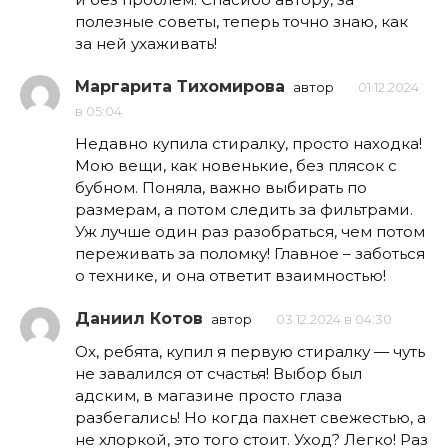
полезные советы, теперь точно знаю, как
за ней ухаживать!
Маргарита Тихомирова
автор
01.12.2024
в 05:04
Недавно купила стиралку, просто находка!
Мою вещи, как новенькие, без плясок с
бубном. Поняла, важно выбирать по
размерам, а потом следить за фильтрами.
Уж лучше один раз разобраться, чем потом
переживать за поломку! Главное – заботься
о технике, и она ответит взаимностью!
Даниил Котов
автор
03.12.2024 в 04:30
Ох, ребята, купил я первую стиралку — чуть
не завалился от счастья! Выбор был
адским, в магазине просто глаза
разбегались! Но когда пахнет свежестью, а
не хлоркой, это того стоит. Уход? Легко! Раз