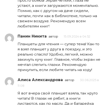
просто бомба! Экран чёткий, глаза не
устают, а книги загружаются моментально.
Помню, как с другом на даче сидели,
читали, почти как в библиотеке, только на
свежем воздухе. Рекомендую всем
любителям книг!
Панин Никита
автор
15.09.2024 в 04:52
Планшеты для чтения — супер тема! Как-то
я взял планшет у друга в поездку, и это
реально спасло! Удобно, легкий, можно
закинуть кучу книг. Главное, чтобы экран не
мечтал слепить глазки. Рекомендую
прикупить, если любите читать на ходу!
Алиса Александрова
автор
30.06.2025 в
11:08
Я вот вчера свой планшет взяла, так круто
читать! В глазах не рябит, а книги
листаются, как по маслу. Да и батарейка