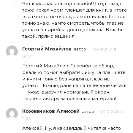
Чёт классная статья, спасибо! Я год назад
тоже искал норм планшет для книг, в итоге
взял что-то не очень, жалел сильно. Теперь
точно знаю, на что смотреть, чтобы глаз не
устал и батарейка долго держала. Взял бы
такой, прямо заценил!
Георгий Михайлов
автор
04.01.2026 в
09:54
Георгий Михайлов: Спасибо за обзор,
реально помог выбрать! Сижу на планшете
и книги гоняю без напряга, глаза не
устают. Помню, раньше на телефоне читать
— ужас, выручил нормальный экран.
Респект автору за полезный материал!
Кожевников Алексей
автор
24.01.2026 в
11:06
Алексей: Ну, я как заядлый читалка часто