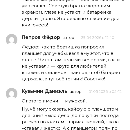
ума сошел. Советую брать с хорошим
экраном, глаза не устают, и батарейка
держит долго. Это реально спасение для
книгочеев!
Петров Фёдор
автор
29.04.2026 в 12:40
Фёдор: Как-то братишка попросил
планшет для учебы, взял ему этот, что в
статье. Читал там целыми вечерами, глаза
не уставали — круто для любителей
книжек и фильмов. Главное, чтоб батарея
держала, а тут всё топчик! Советую!
Кузьмин Даниэль
автор
01.05.2026 в 05:42
От этого имени — мужской.
Ну, чё могу сказать, кайфую с планшетом
для книг! Было дело, до покупки полгода
рыскал по книгам – шрифт мелкий, глаза
уставали жестко. А с планшетом прям по