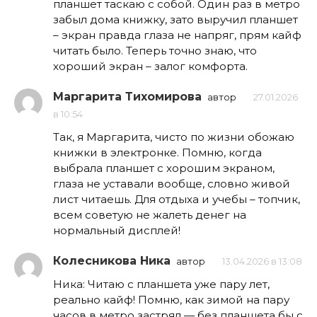
планшет таскаю с собой. Один раз в метро
забыл дома книжку, зато выручил планшет
– экран правда глаза не напряг, прям кайф
читать было. Теперь точно знаю, что
хороший экран – залог комфорта.
Маргарита Тихомирова
автор
27.01.2026
в 10:54
Так, я Маргарита, чисто по жизни обожаю
книжки в электронке. Помню, когда
выбрала планшет с хорошим экраном,
глаза не уставали вообще, словно живой
лист читаешь. Для отдыха и учебы – топчик,
всем советую не жалеть денег на
нормальный дисплей!
Колесникова Ника
автор
13.04.2026 в 13:08
Ника: Читаю с планшета уже пару лет,
реально кайф! Помню, как зимой на пару
часов в метро застрял — без планшета бы с