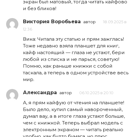
экран был матовый, тогда читать кайфово
и без бликов!
Виктория Воробьева
автор
18.09.2025 в
12:36
Вика: Читала эту статью и прям зажглась!
Тоже недавно взяла планшет для книг,
кайф настоящий — глаза не устают, бери
любой из списка и не парься, советую!
Помню, как раньше книжки с собой
таскала, а теперь в одном устройстве весь
мир.
Александра
автор
06.10.2025 в 20:10
А, я прям кайфую от чтения на планшете!
Было дело, купил самый навороченный,
думал вау, а в итоге глаза устают больше,
чем с книжкой. Теперь выбрал модель с
электронным экраном — читать реально
удобно, как будто бумага, но плюс