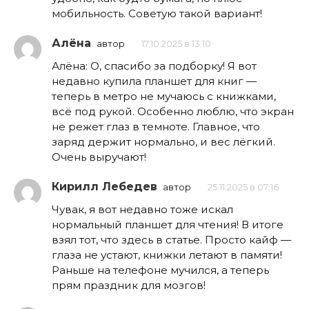
мобильность. Советую такой вариант!
Алёна
автор
17.10.2025 в 13:10
Алёна: О, спасибо за подборку! Я вот
недавно купила планшет для книг —
теперь в метро не мучаюсь с книжками,
всё под рукой. Особенно люблю, что экран
не режет глаз в темноте. Главное, что
заряд держит нормально, и вес лёгкий.
Очень выручают!
Кирилл Лебедев
автор
25.11.2025 в 07:16
Чувак, я вот недавно тоже искал
нормальный планшет для чтения! В итоге
взял тот, что здесь в статье. Просто кайф —
глаза не устают, книжки летают в памяти!
Раньше на телефоне мучился, а теперь
прям праздник для мозгов!