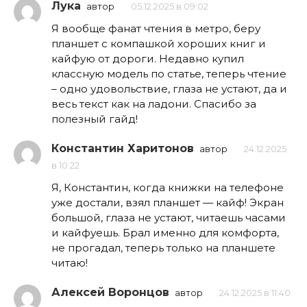
Лука
автор
05.12.2025 в 09:02
Я вообще фанат чтения в метро, беру
планшет с компашкой хороших книг и
кайфую от дороги. Недавно купил
классную модель по статье, теперь чтение
– одно удовольствие, глаза не устают, да и
весь текст как на ладони. Спасибо за
полезный гайд!
Константин Харитонов
автор
24.12.2025
в 10:22
Я, Константин, когда книжки на телефоне
уже достали, взял планшет — кайф! Экран
большой, глаза не устают, читаешь часами
и кайфуешь. Брал именно для комфорта,
не прогадал, теперь только на планшете
читаю!
Алексей Воронцов
автор
24.12.2025 в 11:40