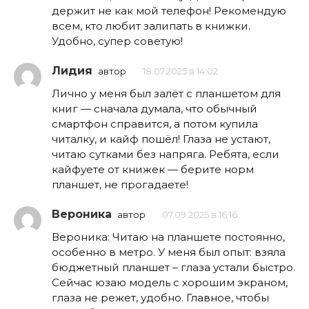
держит не как мой телефон! Рекомендую
всем, кто любит залипать в книжки.
Удобно, супер советую!
Лидия
автор
18.07.2025 в 14:02
Лично у меня был залёт с планшетом для
книг — сначала думала, что обычный
смартфон справится, а потом купила
читалку, и кайф пошёл! Глаза не устают,
читаю сутками без напряга. Ребята, если
кайфуете от книжек — берите норм
планшет, не прогадаете!
Вероника
автор
07.09.2025 в 16:16
Вероника: Читаю на планшете постоянно,
особенно в метро. У меня был опыт: взяла
бюджетный планшет – глаза устали быстро.
Сейчас юзаю модель с хорошим экраном,
глаза не режет, удобно. Главное, чтобы