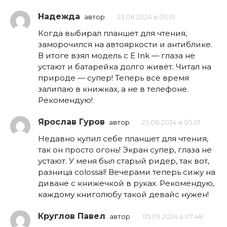
Надежда
автор
25.08.2024 в 05:01
Когда выбирал планшет для чтения,
заморочился на автояркости и антиблике.
В итоге взял модель с E Ink — глаза не
устают и батарейка долго живёт. Читал на
природе — супер! Теперь всё время
залипаю в книжках, а не в телефоне.
Рекомендую!
Ярослав Гуров
автор
25.08.2024 в 05:01
Недавно купил себе планшет для чтения,
так он просто огонь! Экран супер, глаза не
устают. У меня был старый ридер, так вот,
разница colossal! Вечерами теперь сижу на
диване с книжечкой в руках. Рекомендую,
каждому книголюбу такой девайс нужен!
Круглов Павел
автор
05.09.2024 в 07:48