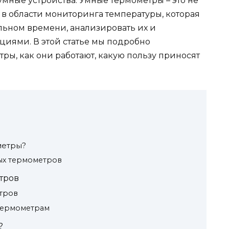
умные устройства. Умные термометры – это не
 в области мониторинга температуры, которая
льном времени, анализировать их и
иями. В этой статье мы подробно
тры, как они работают, какую пользу приносят
метры?
ых термометров
тров
тров
термометрам
?