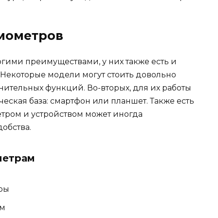
мометров
гими преимуществами, у них также есть и
. Некоторые модели могут стоить довольно
лнительных функций. Во-вторых, для их работы
ская база: смартфон или планшет. Также есть
етром и устройством может иногда
добства.
метрам
ры
ем