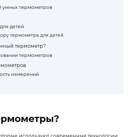
й умных термометров
для детей
ору термометра для детей
умный термометр?
зовании термометров
рмометров
ность измерений
термометры?
 которые используют современные технологии