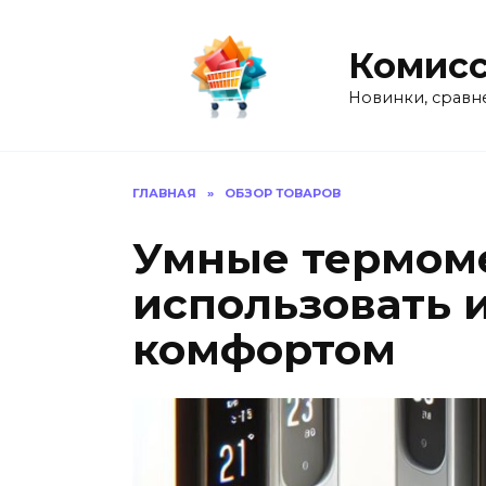
Перейти
к
Комисс
содержанию
Новинки, сравн
ГЛАВНАЯ
»
ОБЗОР ТОВАРОВ
Умные термоме
использовать 
комфортом