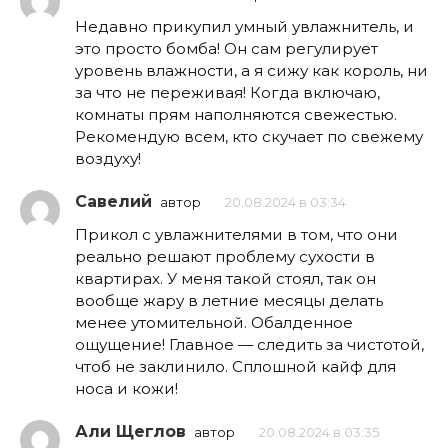
Недавно прикупил умный увлажнитель, и
это просто бомба! Он сам регулирует
уровень влажности, а я сижу как король, ни
за что не переживая! Когда включаю,
комнаты прям наполняются свежестью.
Рекомендую всем, кто скучает по свежему
воздуху!
Савелий
автор
20.08.2024 в 03:34
Прикол с увлажнителями в том, что они
реально решают проблему сухости в
квартирах. У меня такой стоял, так он
вообще жару в летние месяцы делать
менее утомительной. Обалденное
ощущение! Главное — следить за чистотой,
чтоб не заклинило. Сплошной кайф для
носа и кожи!
Али Щеглов
автор
20.08.2024 в 03:35