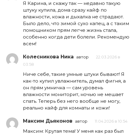
Я Карина, и скажу так — недавно такую
штуку купила, дома сразу кайф по
влажности, кожа и дыхалка не страдают.
Было дело, что зимой сухо капец, а с таким
помощником прям легче жизнь стала,
особенно когда дети болели. Рекомендую
всем!
Колесникова Ника
автор
22.03.2026 в
03:58
Ниче себе, такие умные штуки бывают! Я
как-то купил увлажнитель, думал фигня, а
он прям умничка — сам уровень
влажности мониторит, ночью не мешает
спать. Теперь без него вообще не могу,
реально кайф для комнаты и кожи!
Максим Дьяконов
автор
11.04.2026 в 10:54
Максим: Крутая тема! У меня как раз был