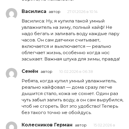
Василиса
автор
27.01.2026 в 10:14
Василиса: Ну, я купила такой умный
увлажнитель на зиму, полный кайф! Не
надо бегать и заливать воду каждые пару
часов. Он сам датчики считывает,
включается и выключается — реально
облегчает жизнь, особенно когда нос
засыхает. Важная штука для зимы, правда!
Семён
автор
10.02.2026 в 06:38
Ребята, когда купил умный увлажнитель,
реально кайфовал — дома сразу легче
дышится стало, кожа не сохнет. Один раз
чуть забыл залить воду, а он сам вырубился,
чтоб не сгореть. Вот это удобство! Теперь
без такого точно не обойдусь.
Колесников Герман
автор
15.02.2026 в