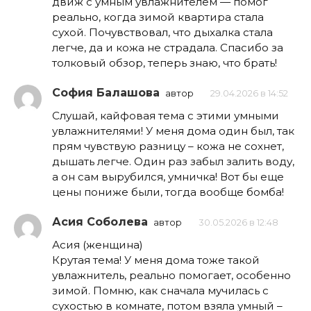
движ с умным увлажнителем — помог
реально, когда зимой квартира стала
сухой. Почувствовал, что дыхалка стала
легче, да и кожа не страдала. Спасибо за
толковый обзор, теперь знаю, что брать!
София Балашова
автор
29.04.2026 в 14:52
Слушай, кайфовая тема с этими умными
увлажнителями! У меня дома один был, так
прям чувствую разницу – кожа не сохнет,
дышать легче. Один раз забыл залить воду,
а он сам вырубился, умничка! Вот бы еще
цены пониже были, тогда вообще бомба!
Асия Соболева
автор
30.05.2026 в 12:48
Асия (женщина)
Крутая тема! У меня дома тоже такой
увлажнитель, реально помогает, особенно
зимой. Помню, как сначала мучилась с
сухостью в комнате, потом взяла умный –