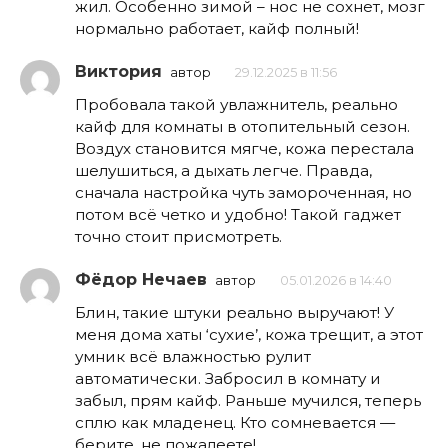
жил. Особенно зимой – нос не сохнет, мозг
нормально работает, кайф полный!
Виктория
автор
29.12.2025 в 11:56
Пробовала такой увлажнитель, реально
кайф для комнаты в отопительный сезон.
Воздух становится мягче, кожа перестала
шелушиться, а дыхать легче. Правда,
сначала настройка чуть замороченная, но
потом всё четко и удобно! Такой гаджет
точно стоит присмотреть.
Фёдор Нечаев
автор
05.01.2026 в 14:40
Блин, такие штуки реально выручают! У
меня дома хаты ‘сухие’, кожа трещит, а этот
умник всё влажностью рулит
автоматически. Забросил в комнату и
забыл, прям кайф. Раньше мучился, теперь
сплю как младенец. Кто сомневается —
берите, не пожалеете!