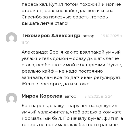
пересыхал. Купил потом похожий и ног не
оторвать, реально кайф для кожи и сна.
Спасибо за полезные советы, теперь
дышать легче стало!
Тихомиров Александр
автор
16.10.2025 в
11:30
Александр: Бро, я как-то взял такой умный
увлажнитель домой – сразу дышать легче
стало, особенно зимой с батареями. Чувак,
реально кайф – не надо постоянно
заливать, сам всё по датчикам регулирует.
Жена в восторге, да и я тоже!
Мирон Королев
автор
13.12.2025 в 12:24
Как парень, скажу – пару лет назад купил
умный увлажнитель, чтоб воздух в комнате
нормальный был. По началу думал, фигня, а
теперь не понимаю, как без него раньше