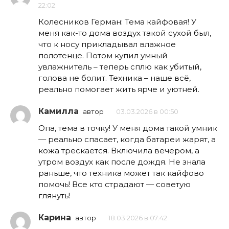
22:02
Колесников Герман: Тема кайфовая! У
меня как-то дома воздух такой сухой был,
что к носу прикладывал влажное
полотенце. Потом купил умный
увлажнитель – теперь сплю как убитый,
голова не болит. Техника – наше всё,
реально помогает жить ярче и уютней.
Камилла
автор
03.03.2026 в 00:50
Опа, тема в точку! У меня дома такой умник
— реально спасает, когда батареи жарят, а
кожа трескается. Включила вечером, а
утром воздух как после дождя. Не знала
раньше, что техника может так кайфово
помочь! Все кто страдают — советую
глянуть!
Карина
автор
18.03.2026 в 07:42