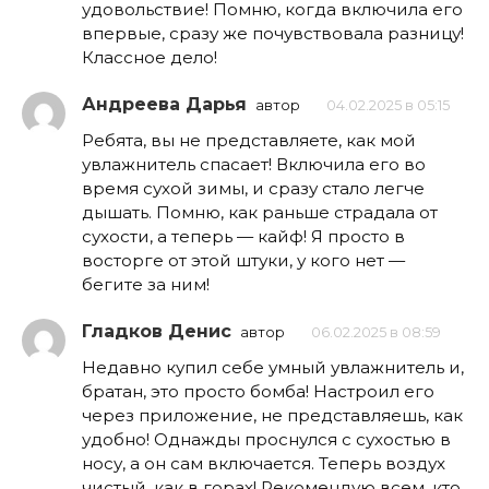
удовольствие! Помню, когда включила его
впервые, сразу же почувствовала разницу!
Классное дело!
Андреева Дарья
автор
04.02.2025 в 05:15
Ребята, вы не представляете, как мой
увлажнитель спасает! Включила его во
время сухой зимы, и сразу стало легче
дышать. Помню, как раньше страдала от
сухости, а теперь — кайф! Я просто в
восторге от этой штуки, у кого нет —
бегите за ним!
Гладков Денис
автор
06.02.2025 в 08:59
Недавно купил себе умный увлажнитель и,
братан, это просто бомба! Настроил его
через приложение, не представляешь, как
удобно! Однажды проснулся с сухостью в
носу, а он сам включается. Теперь воздух
чистый, как в горах! Рекомендую всем, кто