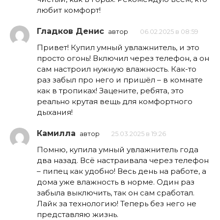
любит комфорт!
Гладков Денис
автор
06.02.2025 в 08:59
Привет! Купил умный увлажнитель, и это
просто огонь! Включил через телефон, а он
сам настроил нужную влажность. Как-то
раз забыл про него и пришёл – в комнате
как в тропиках! Зацените, ребята, это
реально крутая вещь для комфортного
дыхания!
Камилла
автор
25.03.2025 в 19:26
Помню, купила умный увлажнитель года
два назад. Всё настраивала через телефон
– пипец как удобно! Весь день на работе, а
дома уже влажность в норме. Один раз
забыла выключить, так он сам сработал.
Лайк за технологию! Теперь без него не
представляю жизнь.