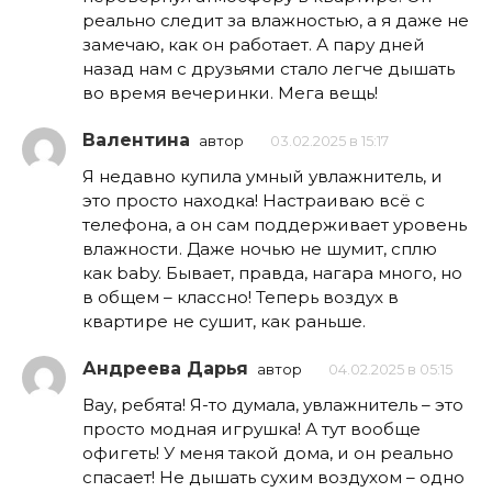
реально следит за влажностью, а я даже не
замечаю, как он работает. А пару дней
назад нам с друзьями стало легче дышать
во время вечеринки. Мега вещь!
Валентина
автор
03.02.2025 в 15:17
Я недавно купила умный увлажнитель, и
это просто находка! Настраиваю всё с
телефона, а он сам поддерживает уровень
влажности. Даже ночью не шумит, сплю
как baby. Бывает, правда, нагара много, но
в общем – классно! Теперь воздух в
квартире не сушит, как раньше.
Андреева Дарья
автор
04.02.2025 в 05:15
Вау, ребята! Я-то думала, увлажнитель – это
просто модная игрушка! А тут вообще
офигеть! У меня такой дома, и он реально
спасает! Не дышать сухим воздухом – одно